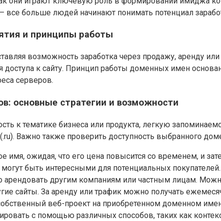
как они играют ключевую роль в формировании имиджа ко
 все больше людей начинают понимать потенциал заработ
ятия и принципы работы
авляя возможность заработка через продажу, аренду или р
 доступа к сайту. Принцип работы доменных имен основан 
еса серверов.
ов: основные стратегии и возможности
ь к тематике бизнеса или продукта, легкую запоминаемост
(.ru). Важно также проверить доступность выбранного дом
 имя, ожидая, что его цена повысится со временем, и зат
могут быть интересными для потенциальных покупателей.
 арендовать другим компаниям или частным лицам. Можно 
угие сайты. За аренду или трафик можно получать ежемеся
собственный веб-проект на приобретенном доменном имени
ировать с помощью различных способов, таких как контекс