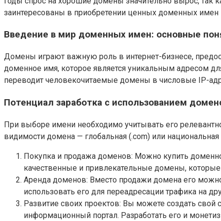
годы спрос на хорошие домены значительно вырос, так 
заинтересованы в приобретении ценных доменных имен –
Введение в мир доменных имен: основные пон
Домены играют важную роль в интернет-бизнесе, предост
доменное имя, которое является уникальным адресом для
переводит человекочитаемые домены в числовые IP-адр
Потенциал заработка с использованием домен
При выборе имени необходимо учитывать его релевантност
видимости домена — глобальная (.com) или национальная 
Покупка и продажа доменов: Можно купить доменное
качественные и привлекательные домены, которые 
Аренда доменов: Вместо продажи домена его можно
использовать его для переадресации трафика на др
Развитие своих проектов: Вы можете создать свой 
информационный портал. Разработать его и монетиз