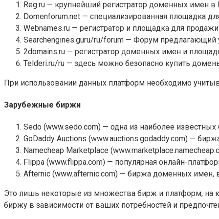
Reg.ru — крупнейший регистратор доменных имен в 
Domenforum.net — специализированная площадка дл
Webnames.ru — регистратор и площадка для продажи
Searchengines.guru/ru/forum — Форум предлагающий 
2domains.ru — регистратор доменных имен и площад
Telderi.ru/ru — здесь можно безопасно купить домены
При использовании данных платформ необходимо учитыв
Зарубежные биржи
Sedo (www.sedo.com) — одна из наиболее известных
GoDaddy Auctions (www.auctions.godaddy.com) — би
Namecheap Marketplace (www.marketplace.namecheap.
Flippa (www.flippa.com) — популярная онлайн-платфо
Afternic (www.afternic.com) — биржа доменных имен,
Это лишь некоторые из множества бирж и платформ, на
биржу в зависимости от ваших потребностей и предпочте