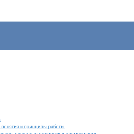
а
 понятия и принципы работы
менов: основные стратегии и возможности