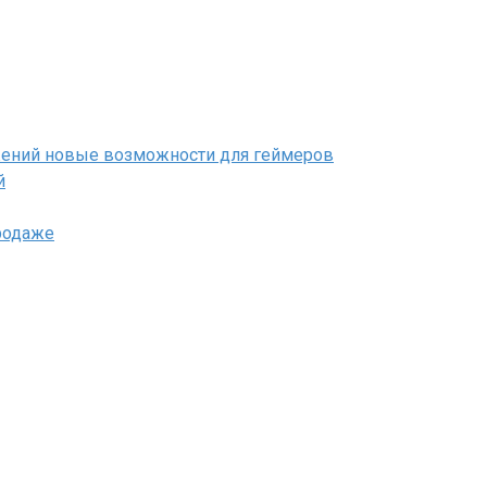
ожений новые возможности для геймеров
й
родаже