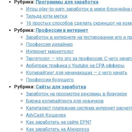
Рубрика:
Программы для заработка
Игры play-to-earn: заработок в мире блокчейна
Тильда ютм метки
16 простых способов сделать скриншот на ком
Рубрика:
Профессии в интернет
Заработок в интернете на тестировании игр и
Профессия дизайнер
Интернет маркетолог
Таргетолог — что это за профессия. С чего нача
Арбитраж трафика с Youtube на CPA офферы
Копирайтинг для начинающих — с чего начать
Профессии будущего
Рубрика:
Сайты для заработка
Заработок на просмотре рекламы в браузере
Биржа копирайтинга для новичков
Капиталист платежная система интернет расчет
AdvCash Кошелек
Как заработать на сайте EPN?
Как заработать на Aliexpress