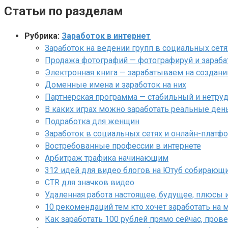
Статьи по разделам
Рубрика:
Заработок в интернет
Заработок на ведении групп в социальных сетя
Продажа фотографий — фотографируй и зараб
Электронная книга — зарабатываем на создани
Доменные имена и заработок на них
Партнерская программа — стабильный и нетруд
В каких играх можно заработать реальные ден
Подработка для женщин
Заработок в социальных сетях и онлайн-платф
Востребованные профессии в интернете
Арбитраж трафика начинающим
312 идей для видео блогов на Ютуб собирающ
CTR для значков видео
Удаленная работа настоящее, будущее, плюсы 
10 рекомендаций тем кто хочет заработать на 
Как заработать 100 рублей прямо сейчас, про