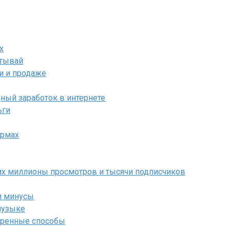
х
атывай
и и продаже
ный заработок в интернете
ьги
ормах
их миллионы просмотров и тысячи подписчиков
и минусы
музыке
веренные способы