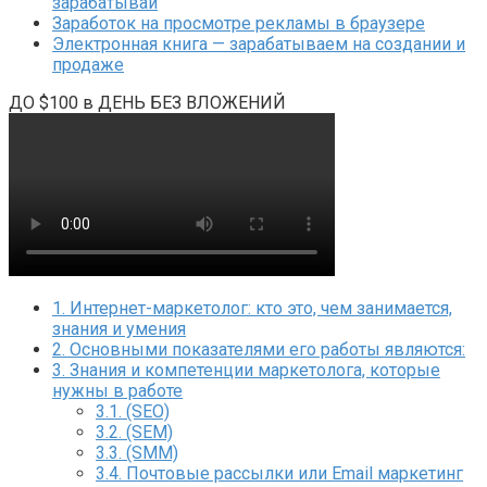
зарабатывай
Заработок на просмотре рекламы в браузере
Электронная книга — зарабатываем на создании и
продаже
ДО $100 в ДЕНЬ БЕЗ ВЛОЖЕНИЙ
1.
Интернет-маркетолог: кто это, чем занимается,
знания и умения
2.
Основными показателями его работы являются:
3.
Знания и компетенции маркетолога, которые
нужны в работе
3.1.
(SEO)
3.2.
(SEM)
3.3.
(SMM)
3.4.
Почтовые рассылки или Email маркетинг